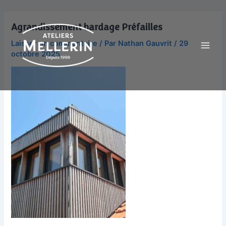
Aller
Main
au
Agrandissement bardage Préfailles
Men
contenu
Laisser un commentaire
/ Par
Nathan Gauvrit
/
29
octobre 2025