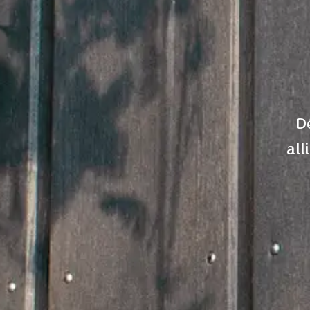
D
all