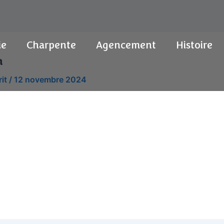
ie
Charpente
Agencement
Histoire
n
rit
/
12 novembre 2024