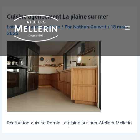
Aller
Main
au
Cuisine agencement La plaine sur mer
Men
contenu
Laisser un commentaire
/ Par
Nathan Gauvrit
/
18 mars
2025
Réalisation cuisine Pornic La plaine sur mer Ateliers Mellerin