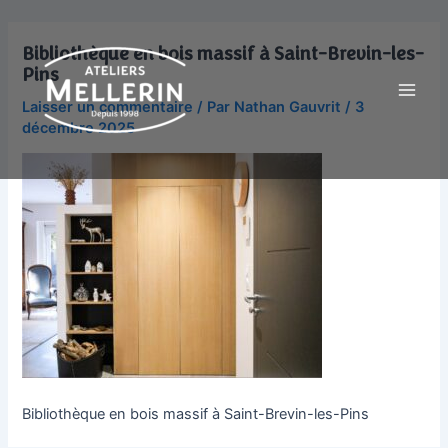
Aller
Main
au
Bibliothèque en bois massif à Saint-Brevin-les-
Men
contenu
Pins
Laisser un commentaire
/ Par
Nathan Gauvrit
/
3
décembre 2025
Bibliothèque en bois massif à Saint-Brevin-les-Pins